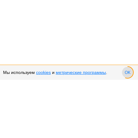
Мы используем
cookies
и
метрические программы
.
OK
Сервис и поддержка
Оплата частями
Подарочные сертификаты