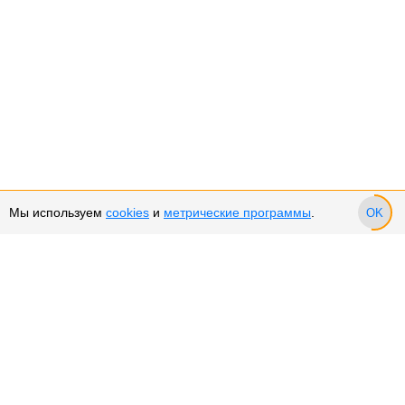
Мы используем
cookies
и
метрические программы
.
OK
Сервис и поддержка
Оплата частями
Подарочные сертификаты