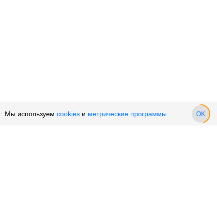
Мы используем
cookies
и
метрические программы
.
OK
Сервис и поддержка
Оплата частями
Подарочные сертификаты