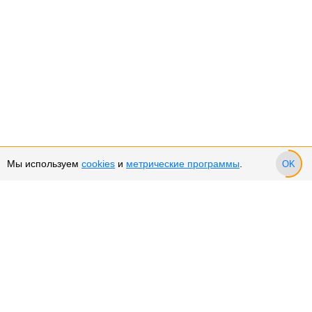
Мы используем
cookies
и
метрические программы
.
OK
Сервис и поддержка
Оплата частями
Подарочные сертификаты