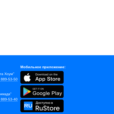
Мобильное приложение:
ега Хоум"
) 889-53-50
рикада"
) 889-53-40