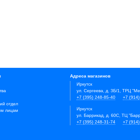
и
Адреса магазинов
Иркутск
тва
ул. Сергеева, д. 3Б/1, ТРЦ "М
+7 (395) 248-85-40
+7 (914
ий отдел
Иркутск
им лицам
ул. Баррикад, д. 60С, ТЦ "Бар
+7 (395) 248-31-74
+7 (914