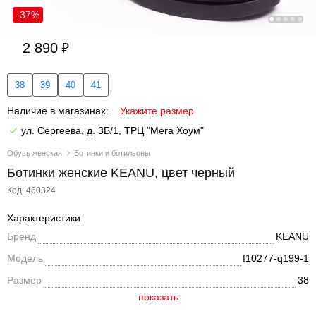
-37%
2 890
38
39
40
41
Наличие в магазинах:
Укажите размер
ул. Сергеева, д. 3Б/1, ТРЦ "Мега Хоум"
Обувь женская
Ботинки и ботильоны
Ботинки женские KEANU, цвет черный
Код: 460324
Характеристики
Бренд
KEANU
Модель
f10277-q199-1
Размер
38