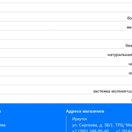
бо
же
бе
натуральная
ш
ш
застежка молния+ш
и
Адреса магазинов
Иркутск
тва
ул. Сергеева, д. 3Б/1, ТРЦ "М
+7 (395) 248-85-40
+7 (914