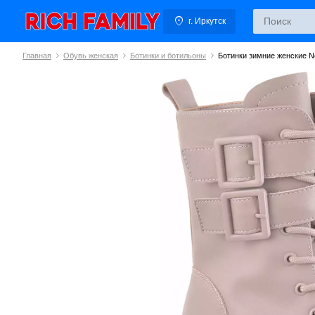
г. Иркутск
Главная
Обувь женская
Ботинки и ботильоны
Ботинки зимние женские N