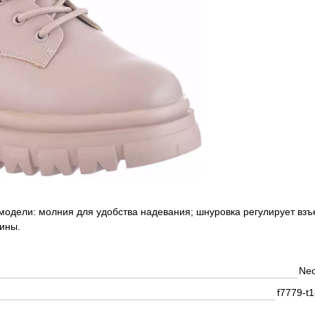
модели: молния для удобства надевания; шнуровка регулирует взъ
ины.
Neo
f7779-t