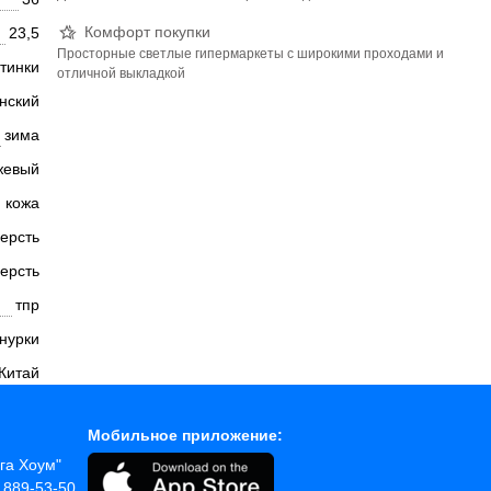
Комфорт покупки
23,5
Просторные светлые гипермаркеты с широкими проходами и
тинки
отличной выкладкой
нский
зима
жевый
 кожа
ерсть
ерсть
тпр
нурки
Китай
Мобильное приложение:
ега Хоум"
) 889-53-50