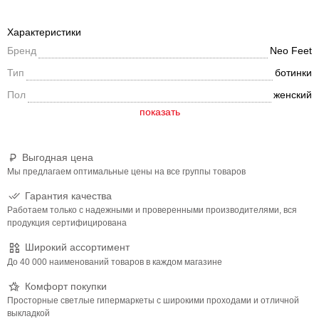
обуви использовался полиэстер, который отлично сохраняет
тепло и отталкивает влагу, а в области ранта добавлены вставки
Характеристики
из натуральной кожи. Пара утеплена шерстяной подкладкой.
Бренд
Neo Feet
Тип
ботинки
Пол
женский
Выгодная цена
Мы предлагаем оптимальные цены на все группы товаров
Гарантия качества
Работаем только с надежными и проверенными производителями, вся
продукция сертифицирована
Широкий ассортимент
До 40 000 наименований товаров в каждом магазине
Комфорт покупки
Просторные светлые гипермаркеты с широкими проходами и отличной
выкладкой