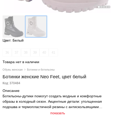
Цвет: Белый
36
37
38
39
40
41
Товара нет в наличии
Обувь женская
Ботинки и ботильоны
Ботинки женские Neo Feet, цвет белый
Код: 370484
Описание
Ботильоны-дутики помогут создать модные и комфортные
образы в холодный сезон. Акцентные детали: утолщенная
подошва и термопластичной резины с антискользящими
свойствами, лаконичная и не броская фурнитура. Для верха
показать