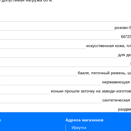
 допустимая нагрузка 80 кг.
розово-
66*2
искусственная кожа, п
для де
бакля, пяточный ремень, ш
нержавеющая 
коньки прошли заточку на заводе-изгото
синтетическая
раздв
и
Адреса магазинов
Иркутск