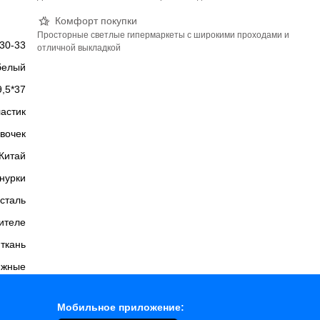
Комфорт покупки
Просторные светлые гипермаркеты с широкими проходами и
30-33
отличной выкладкой
белый
9,5*37
ластик
вочек
Китай
нурки
сталь
вителе
 ткань
ижные
Мобильное приложение: