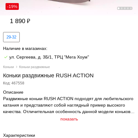
-19%
1 890
29-32
Наличие в магазинах:
ул. Сергеева, д. 3Б/1, ТРЦ "Мега Хоум"
Коньки
Коньки раздвижные
Коньки раздвижные RUSH ACTION
Код: 467558
Описание
Раздвижные коньки RUSH ACTION подходят для любительского
катания и представляют собой наглядный пример высокого
качества. Отличительная особенность данной модели коньков -
раздвижная конструкция. Она очень популярна, так как
показать
отпадает потребность каждый год приобретать новые коньки
вслед за ростом ноги ребенка. Удобный ботинок выполнен из
Характеристики
искусственной кожи, синтетической ткани и армирован каркасом