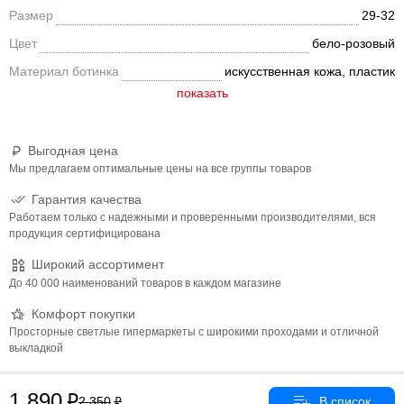
Размер
29-32
из жесткого полиуретана. Внутренняя подкладка и стелька
сделаны из искусственного меха, позволяющего сохранить
Цвет
бело-розовый
комфорт и тепло во время катания. Анатомический крой
Материал ботинка
искусственная кожа, пластик
ботинка, жесткая подошва гарантируют плотную фиксацию
ступни и оберегают от травм. Удобный и надежный механизм
застегивания состоит из шнуровки, клипсы с фиксатором и
липучки. Лезвие из нержавеющей стали со специальным
защитным напылением обеспечит наилучшее скольжение
Выгодная цена
конька по льду. Лезвия имеют заводскую заточку. Максимально
Мы предлагаем оптимальные цены на все группы товаров
допустимая нагрузка 80 кг.
Гарантия качества
Работаем только с надежными и проверенными производителями, вся
продукция сертифицирована
Широкий ассортимент
До 40 000 наименований товаров в каждом магазине
Комфорт покупки
Просторные светлые гипермаркеты с широкими проходами и отличной
выкладкой
1 890
2 350