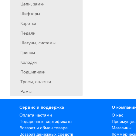
Цепи, замки
Шифтеры
Каретки
Педали
Шатуны, системы
Грипсы
Колодки
Подшипники
Тросы, оплетки
Рамы
Сервис и поддержка
О компани
Оплата частями
О нас
Подарочные сертификаты
Преимущес
Возврат и обмен товара
Магазины
Возврат денежных средств
Коммерческ