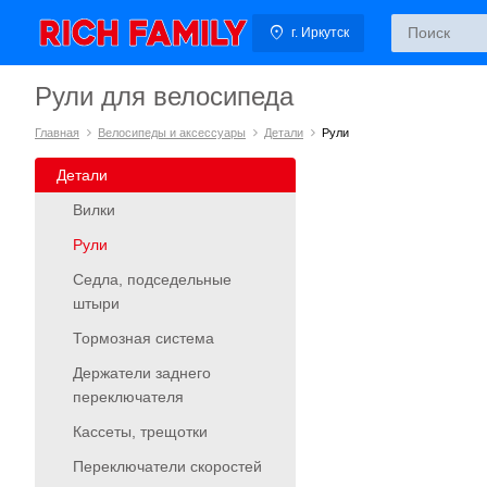
г. Иркутск
Рули для велосипеда
Главная
Велосипеды и аксессуары
Детали
Рули
Детали
Вилки
Рули
Седла, подседельные
штыри
Тормозная система
Держатели заднего
переключателя
Кассеты, трещотки
Переключатели скоростей