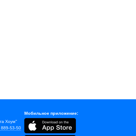
Мобильное приложение:
ега Хоум"
) 889-53-50