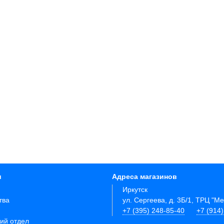
и
Адреса магазинов
Иркутск
тва
ул. Сергеева, д. 3Б/1, ТРЦ "М
+7 (395) 248-85-40
+7 (914
ий отдел