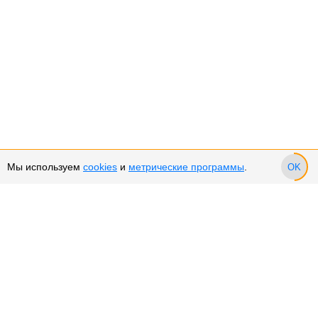
Мы используем
cookies
и
метрические программы
.
OK
Сервис и поддержка
Оплата частями
Подарочные сертификаты