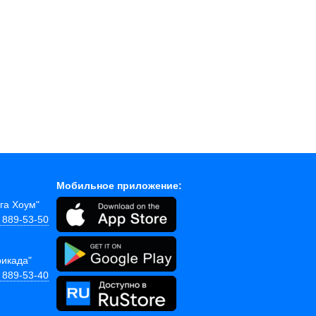
Мобильное приложение:
ега Хоум"
) 889-53-50
рикада"
) 889-53-40