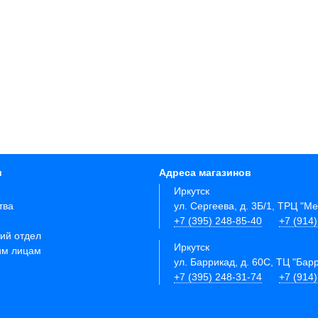
и
Адреса магазинов
Иркутск
тва
ул. Сергеева, д. 3Б/1, ТРЦ "М
+7 (395) 248-85-40
+7 (914
ий отдел
Иркутск
им лицам
ул. Баррикад, д. 60С, ТЦ "Бар
+7 (395) 248-31-74
+7 (914