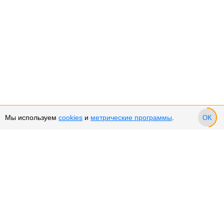
Мы используем
cookies
и
метрические программы
.
OK
Сервис и поддержка
Оплата частями
Подарочные сертификаты