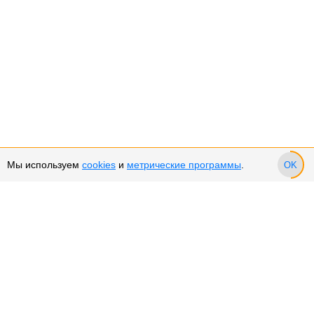
Мы используем
cookies
и
метрические программы
.
OK
Сервис и поддержка
Оплата частями
Подарочные сертификаты