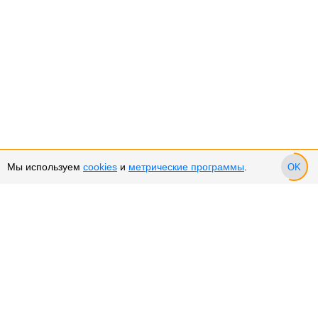
Мы используем
cookies
и
метрические программы
.
OK
Сервис и поддержка
Оплата частями
Подарочные сертификаты